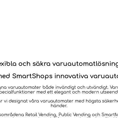
exibla och säkra varuautomatlösnin
med SmartShops innovativa varuaut
esigna varuautomater både invändigt och utvändigt. V
pecialfunktioner med ett elegant och modern utseend
ar vi designat våra varuautomater med högsta säkerhet
händer.
sområdena Retail Vending, Public Vending och Smart