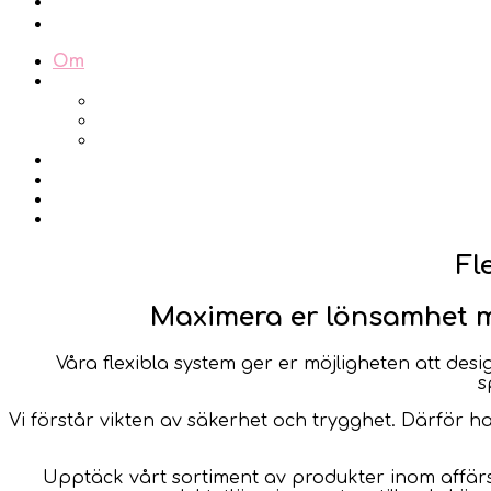
instagram
linkedin
Om
Tjänster
Varuautomater
SmartMedia
SmartRetail
Referenser
Nyheter
Support
Kontakt
Fl
Maximera er lönsamhet 
Våra flexibla system ger er möjligheten att d
s
Vi förstår vikten av säkerhet och trygghet. Därför h
Upptäck vårt sortiment av produkter inom affär