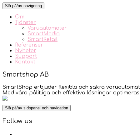
Slå på/av navigering
Om
Tjänster
Varuautomater
SmartMedia
SmartRetail
Referenser
Nyheter
Support
Kontakt
Smartshop AB
SmartShop erbjuder flexibla och säkra varuautoma
Med våra pålitliga och effektiva lösningar optimeras 
Slå på/av sidopanel och navigation
Follow us
facebook