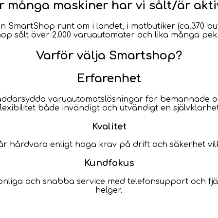
 många maskiner har vi sålt/är akt
ån SmartShop runt om i landet, i matbutiker (ca.370 but
op sålt över 2.000 varuautomater och lika många pek
Varför välja Smartshop?
Erfarenhet
skräddarsydda varuautomatslösningar för bemannade o
flexibilitet både invändigt och utvändigt en självklarhet
Kvalitet
vår hårdvara enligt höga krav på drift och säkerhet vil
Kundfokus
iga och snabba service med telefonsupport och fjärrs
helger.