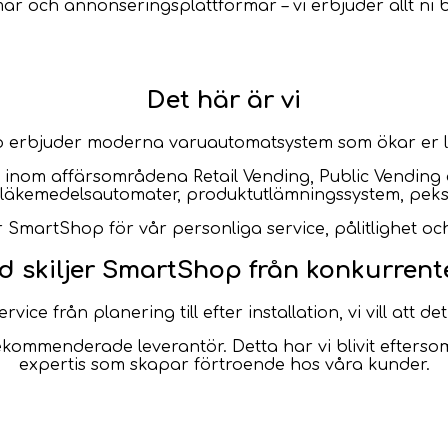
r och annonseringsplattformar – vi erbjuder allt ni b
Det här är vi
 erbjuder moderna varuautomatsystem som ökar er 
 inom affärsområdena Retail Vending, Public Vending
a läkemedelsautomater, produktutlämningssystem, pek
SmartShop för vår personliga service, pålitlighet och
d skiljer SmartShop från konkurrent
ice från planering till efter installation, vi vill att 
kommenderade leverantör. Detta har vi blivit efterso
expertis som skapar förtroende hos våra kunder.