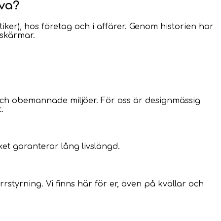
iva?
iker), hos företag och i affärer. Genom historien har
skärmar.
ch obemannade miljöer. För oss är designmässig
.
ket garanterar lång livslängd.
tyrning. Vi finns här för er, även på kvällar och