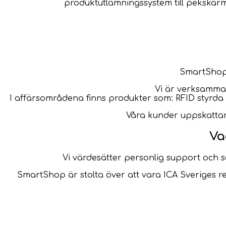
produktutlämningssystem till pekskärma
SmartShop
Vi är verksamma
I affärsområdena finns produkter som: RFID styrd
Våra kunder uppskattar 
Va
Vi värdesätter personlig support och serv
SmartShop är stolta över att vara ICA Sveriges re