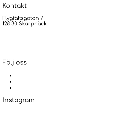
Kontakt
Flygfältsgatan 7
128 30 Skarpnäck
08-446 00 00
info@smartshop.se
Följ oss
facebook
instagram
linkedin
Instagram